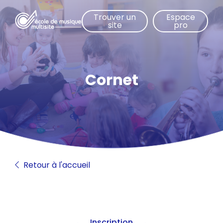
Aller
Trouver un
Espace
au
site
pro
contenu
principal
Cornet
Retour à l'accueil
Inscription