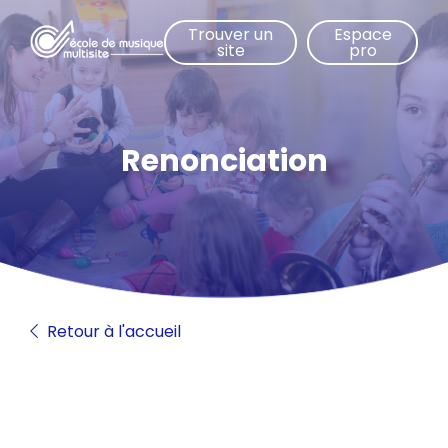
Aller
Trouver un
Espace
au
site
pro
contenu
principal
Renonciation
Retour à l'accueil